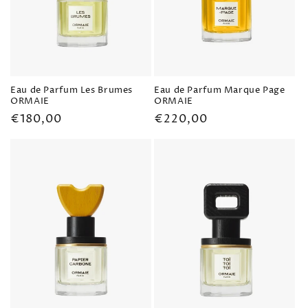
n
e
:
Eau de Parfum Les Brumes
Eau de Parfum Marque Page
ORMAIE
ORMAIE
Prezzo
€180,00
Prezzo
€220,00
di
di
listino
listino