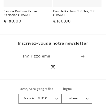
Eau de Parfum Papier
Eau de Parfum Toï, Toï, Toï
Carbone ORMAIE
ORMAIE
Prezzo
€180,00
Prezzo
€180,00
di
di
listino
listino
Inscrivez-vous à notre newsletter
Indirizzo email
Instagram
Paese/Area geografica
Lingua
Francia | EUR €
Italiano