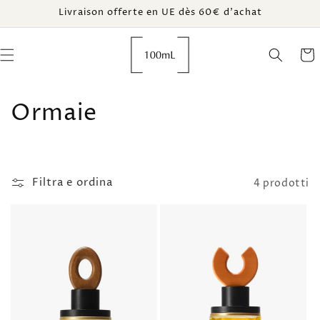
Vai
Livraison offerte en UE dès 60€ d’achat
direttamente
ai contenuti
Carrel
C
Ormaie
o
l
Filtra e ordina
4 prodotti
l
e
z
i
o