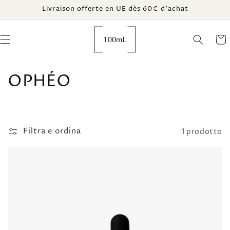
Vai
Livraison offerte en UE dès 60€ d’achat
direttamente
ai contenuti
Carrel
C
OPHÉO
o
l
Filtra e ordina
1 prodotto
l
e
z
i
o