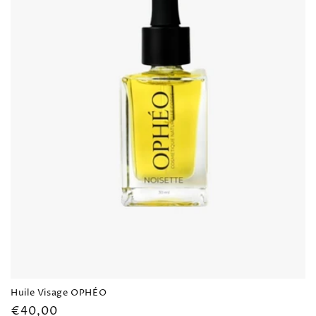
n
e
:
Huile Visage OPHÉO
Prezzo
€40,00