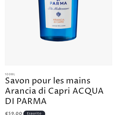
Apri
contenuti
multimediali
100ML
Savon pour les mains
1
in
finestra
Arancia di Capri ACQUA
modale
DI PARMA
Prezzo
€59,00
Esaurito