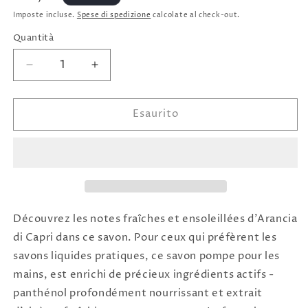
di
Imposte incluse.
Spese di spedizione
calcolate al check-out.
listino
Quantità
Diminuisci
Aumenta
quantità
quantità
per
per
Esaurito
Savon
Savon
pour
pour
les
les
mains
mains
Arancia
Arancia
di
di
Capri
Capri
ACQUA
ACQUA
Découvrez les notes fraîches et ensoleillées d'Arancia
DI
DI
di Capri dans ce savon. Pour ceux qui préfèrent les
PARMA
PARMA
savons liquides pratiques, ce savon pompe pour les
mains, est enrichi de précieux ingrédients actifs -
panthénol profondément nourrissant et extrait