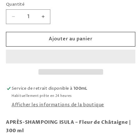
Quantité
Réduire
Augmenter
la
la
quantité
quantité
Ajouter au panier
de
de
Après-
Après-
Shampoing
Shampoing
Fleur
Fleur
de
de
châtaigne
châtaigne
ISULA
ISULA
Service de retrait disponible à
100mL
Habituellement prête en 24 heures
Afficher les informations de la boutique
APRÈS-SHAMPOING ISULA – Fleur de Châtaigne |
300 ml