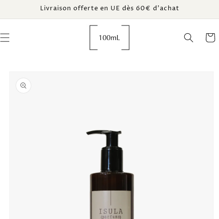
et
Livraison offerte en UE dès 60€ d’achat
passer
au
contenu
Panie
Passer aux
informations
produits