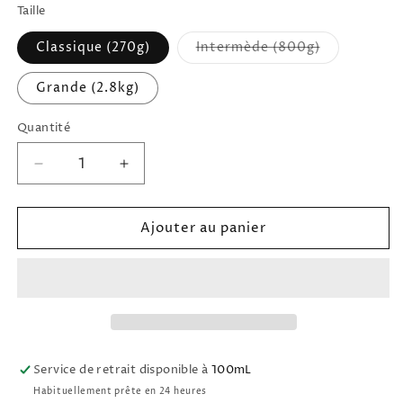
Taille
Classique (270g)
Intermède (800g)
Variante
épuisée
ou
Grande (2.8kg)
indisponible
Quantité
Réduire
Augmenter
la
la
quantité
quantité
Ajouter au panier
de
de
Bougie
Bougie
Cyrnos
Cyrnos
TRUDON
TRUDON
Service de retrait disponible à
100mL
Habituellement prête en 24 heures