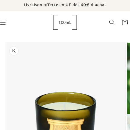
et
Livraison offerte en UE dès 60€ d’achat
passer
au
contenu
Panie
Passer aux
informations
produits