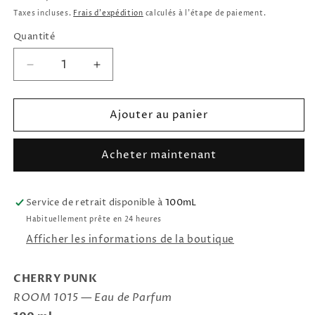
habituel
Taxes incluses.
Frais d'expédition
calculés à l'étape de paiement.
Quantité
Réduire
Augmenter
la
la
quantité
quantité
Ajouter au panier
de
de
Eau
Eau
de
de
Acheter maintenant
Parfum
Parfum
Cherry
Cherry
Punk
Punk
Service de retrait disponible à
ROOM1015
ROOM1015
100mL
Habituellement prête en 24 heures
Afficher les informations de la boutique
CHERRY PUNK
ROOM 1015 — Eau de Parfum