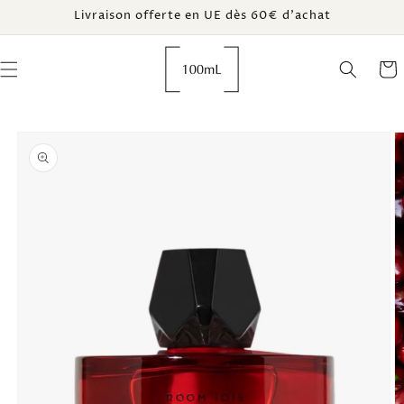
et
Livraison offerte en UE dès 60€ d’achat
passer
au
contenu
Panie
Passer aux
informations
produits