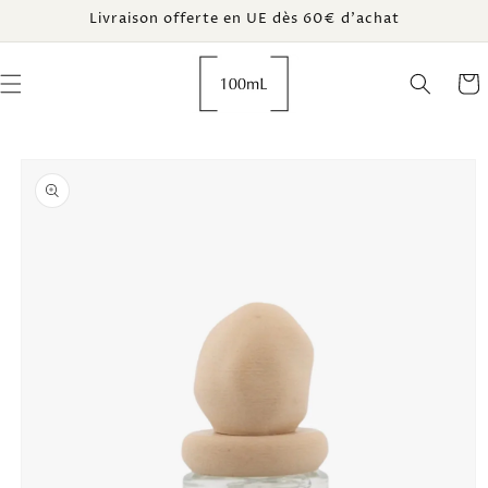
et
Livraison offerte en UE dès 60€ d’achat
passer
au
contenu
Panie
Passer aux
informations
produits