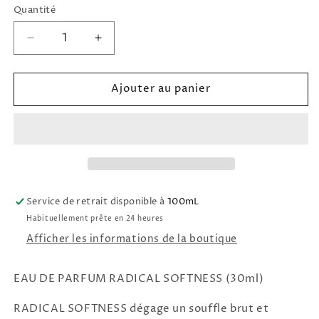
Quantité
Réduire
Augmenter
la
la
quantité
quantité
Ajouter au panier
de
de
Eau
Eau
de
de
Parfum
Parfum
Radical
Radical
Softness
Softness
FASCENT
FASCENT
Service de retrait disponible à
100mL
Habituellement prête en 24 heures
Afficher les informations de la boutique
EAU DE PARFUM RADICAL SOFTNESS (30ml)
RADICAL SOFTNESS dégage un souffle brut et