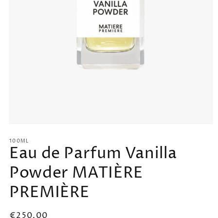
Ouvrir
le
média
100ML
Eau de Parfum Vanilla
1
dans
une
Powder MATIÈRE
fenêtre
modale
PREMIÈRE
Prix
€250,00