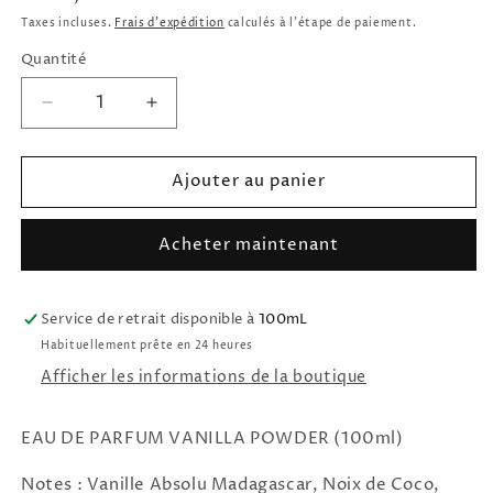
habituel
Taxes incluses.
Frais d'expédition
calculés à l'étape de paiement.
Quantité
Réduire
Augmenter
la
la
quantité
quantité
Ajouter au panier
de
de
Eau
Eau
de
de
Acheter maintenant
Parfum
Parfum
Vanilla
Vanilla
Powder
Powder
Service de retrait disponible à
MATIÈRE
MATIÈRE
100mL
PREMIÈRE
PREMIÈRE
Habituellement prête en 24 heures
Afficher les informations de la boutique
EAU DE PARFUM VANILLA POWDER (100ml)
Notes :
Vanille Absolu Madagascar, N
oix de Coco,