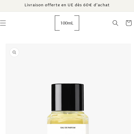
et
Livraison offerte en UE dès 60€ d’achat
passer
au
contenu
Panie
Passer aux
informations
produits