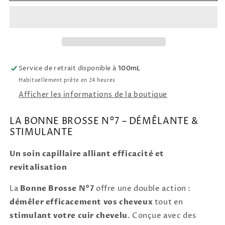
Brosse
Brosse
N°7
N°7
Démêlante
Démêlante
&amp;
&amp;
stimulante
stimulante
LA
LA
Service de retrait disponible à
100mL
BONNE
BONNE
Habituellement prête en 24 heures
BROSSE
BROSSE
Afficher les informations de la boutique
LA BONNE BROSSE N°7 – DÉMÊLANTE &
STIMULANTE
Un soin capillaire alliant efficacité et
revitalisation
La
Bonne Brosse N°7
offre une double action :
démêler efficacement vos cheveux
tout en
stimulant votre cuir chevelu
. Conçue avec des