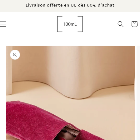
et
Livraison offerte en UE dès 60€ d’achat
passer
au
contenu
Panie
Passer aux
informations
produits