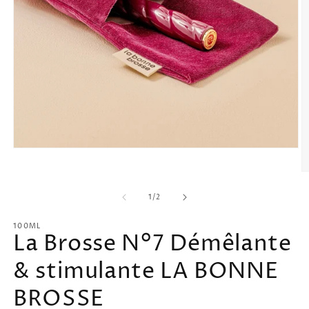
Ouvrir
le
média
O
1
le
dans
m
de
1
/
2
une
2
fenêtre
d
modale
100ML
u
La Brosse N°7 Démêlante
f
m
& stimulante LA BONNE
BROSSE