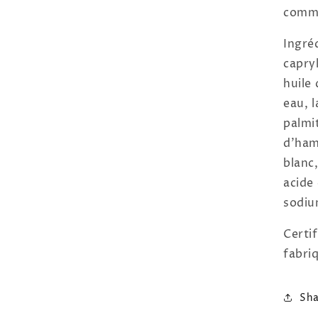
comme
Ingréd
capry
huile
eau, 
palmi
d'ham
blanc,
acide
sodiu
Certi
fabri
Sha