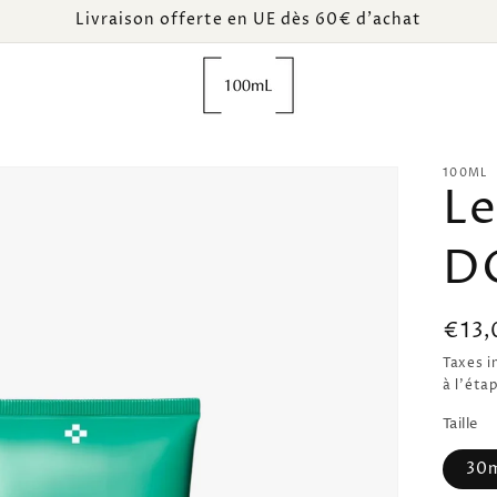
Livraison offerte en UE dès 60€ d’achat
100ML
Le
D
Prix
€13,
habi
Taxes i
à l'éta
Taille
30