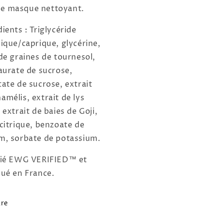
 masque nettoyant.
ients : Triglycéride
lique/caprique, glycérine,
 de graines de tournesol,
laurate de sucrose,
tate de sucrose, extrait
amélis, extrait de lys
 extrait de baies de Goji,
 citrique, benzoate de
m, sorbate de potassium.
fié EWG VERIFIED™ et
qué en France.
re