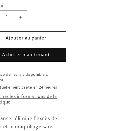
té
uire
Augmenter
la
ntité
quantité
Ajouter au panier
de
Le
anser
Cleanser
Acheter maintenant
RÉ
DORÉ
ice de retrait disponible à
mL
tuellement prête en 24 heures
cher les informations de la
tique
eanser élimine l'excès de
 et le maquillage sans