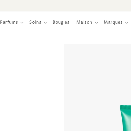
et
passer
au
contenu
Parfums
Soins
Bougies
Maison
Marques
Passer aux
informations
produits