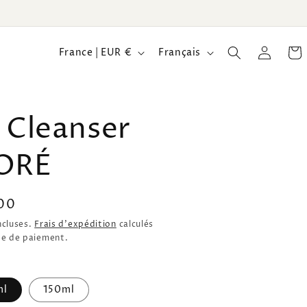
P
L
Connexion
Panie
France | EUR €
Français
a
a
y
n
s
g
 Cleanser
/
u
ORÉ
r
e
é
g
00
i
tuel
ncluses.
Frais d'expédition
calculés
pe de paiement.
o
n
ml
150ml