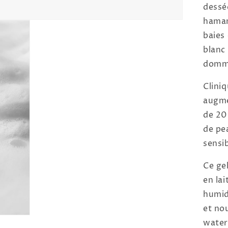
dessé
hamam
baies 
blanc
domma
Clini
augme
de 20
de pe
sensib
Ce ge
en la
humid
et nou
water