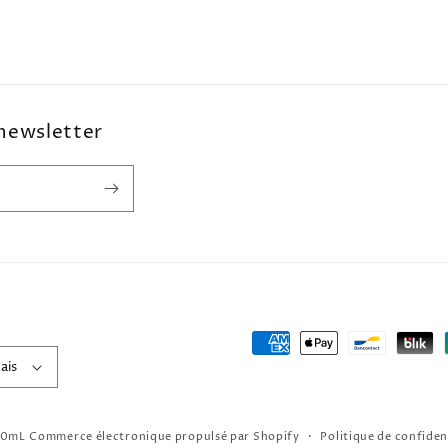
 newsletter
Moyens
ais
de
paiement
00mL
Commerce électronique propulsé par Shopify
Politique de confiden